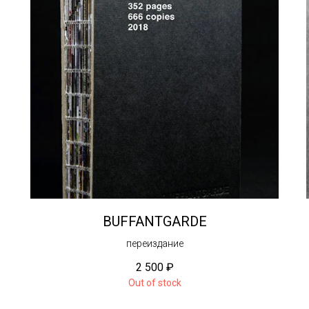
BUFFANTGARDE
переиздание
2 500
₽
Out of stock