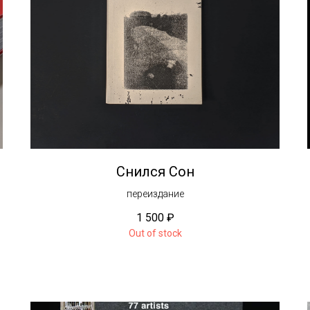
Снился Сон
переиздание
1 500
₽
Out of stock