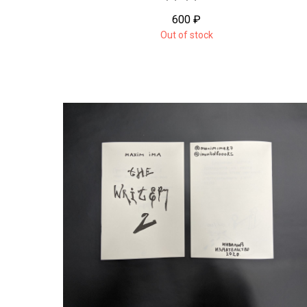
600
₽
Out of stock