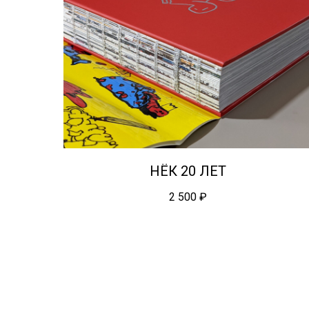
НЁК 20 ЛЕТ
2 500
₽