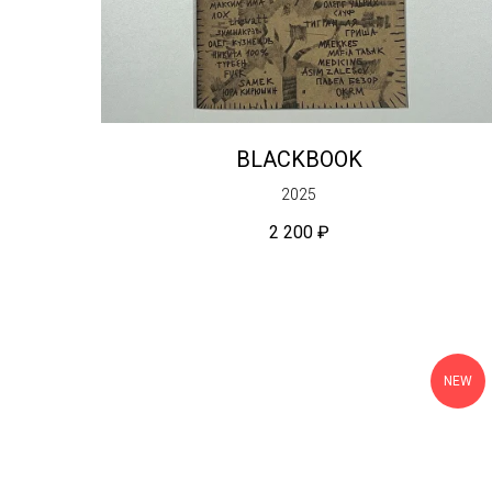
BLACKBOOK
2025
2 200
₽
NEW