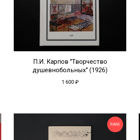
П.И. Карпов "Творчество
душевнобольных" (1926)
1 600
₽
RARE