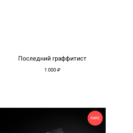
Последний граффитист
1 000
₽
RARE