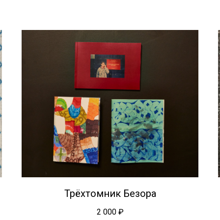
Трёхтомник Безора
2 000
₽