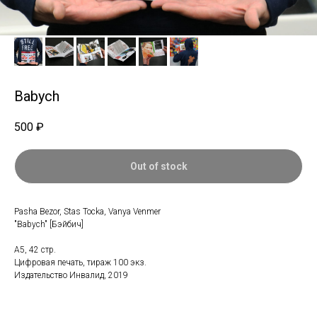
Babych
500
₽
Out of stock
Pasha Bezor, Stas Tocka, Vanya Venmer
"Babych" [Бэйбич]
А5, 42 стр.
Цифровая печать, тираж 100 экз.
Издательство Инвалид, 2019