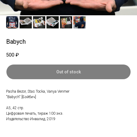
Babych
500
₽
Out of stock
Pasha Bezor, Stas Tocka, Vanya Venmer
"Babych" [Бэйбич]
А5, 42 стр.
Цифровая печать, тираж 100 экз.
Издательство Инвалид, 2019